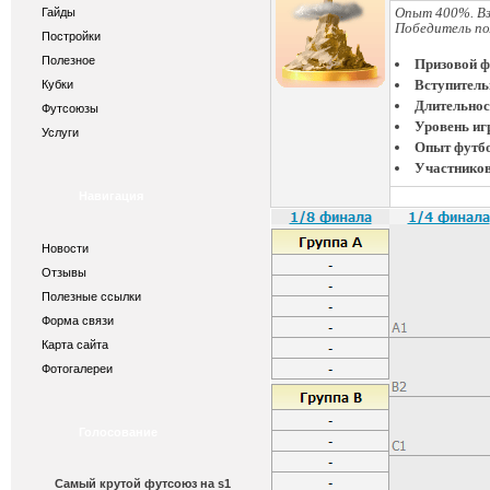
Опыт 400%. Вз
Гайды
Победитель по
Постройки
Полезное
Призовой ф
Вступитель
Кубки
Длительнос
Футсоюзы
Уровень иг
Услуги
Опыт футб
Участников
Навигация
Новости
Отзывы
Полезные ссылки
Форма связи
Карта сайта
Фотогалереи
Голосование
Самый крутой футсоюз на s1