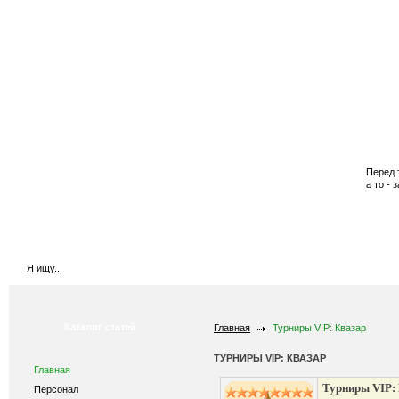
Главная
Купить бустеры
Купить валюту
Перед 
а то - 
Каталог статей
Главная
Турниры VIP: Квазар
ТУРНИРЫ VIP: КВАЗАР
Главная
Турниры VIP:
Персонал