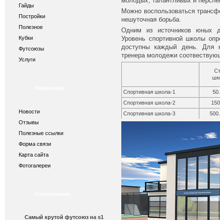
молодых, талантливых и перспе
Гайды
Можно воспользоваться трансфе
Постройки
нешуточная борьба.
Полезное
Одним из источников юных д
Кубки
Уровень спортивной школы опр
доступны каждый день. Для 
Футсоюзы
тренера молодежи соотвествующ
Услуги
С
шк
Навигация
Спортивная школа-1
50
Спортивная школа-2
150
Новости
Спортивная школа-3
500
Отзывы
Полезные ссылки
Форма связи
Карта сайта
Фотогалереи
Голосование
Самый крутой футсоюз на s1