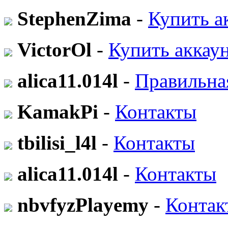
StephenZima
-
Купить а
VictorOl
-
Купить аккау
alica11.014l
-
Правильна
KamakPi
-
Контакты
tbilisi_l4l
-
Контакты
alica11.014l
-
Контакты
nbvfyzPlayemy
-
Контак