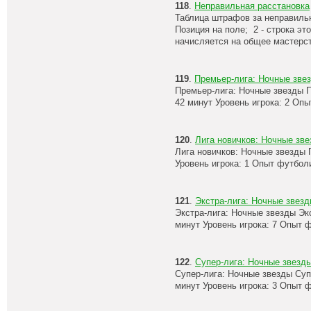
118
.
Неправильная расстановка
Таблица штрафов за неправильн
Позиция на поле; 2 - строка эт
начисляется на общее мастерств
119
.
Премьер-лига: Ночные зве
Премьер-лига: Ночные звезды П
42 минут Уровень игрока: 2 Опыт
120
.
Лига новичков: Ночные зв
Лига новичков: Ночные звезды 
Уровень игрока: 1 Опыт футболис
121
.
Экстра-лига: Ночные звезд
Экстра-лига: Ночные звезды Эк
минут Уровень игрока: 7 Опыт ф
122
.
Супер-лига: Ночные звезд
Супер-лига: Ночные звезды Суп
минут Уровень игрока: 3 Опыт фу