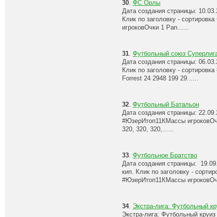
30
.
ФС Орлы
Дата создания страницы: 10.03.
Клик по заголовку - сортировк
игроковОчки 1 Pan......
31
.
Футбольный союз Суперлиг
Дата создания страницы: 06.03.
Клик по заголовку - сортировк
Forrest 24 2948 199 29......
32
.
Футбольный Батальон
Дата создания страницы: 22.09.
#ЮзерИтоп11КМассы игроковОчки 
320, 320, 320,......
33
.
Футбольное Братство
Дата создания страницы: 19.09.
кип. Клик по заголовку - сорти
#ЮзерИтоп11КМассы игроковОчки
34
.
Экстра-лига: Футбольный кр
Экстра-лига: Футбольный круиз