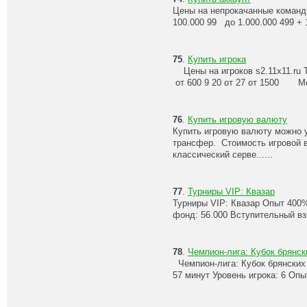
Цены на непрокачанные команды
100.000 99 до 1.000.000 499 + 
75
.
Купить игрока
Цены на игроков s2.11x11.ru Т
от 600 9 20 от 27 от 1500 Мол
76
.
Купить игровую валюту
Купить игровую валюту можно у
трансфер. Стоимость игровой 
классический серве......
77
.
Турниры VIP: Квазар
Турниры VIP: Квазар Опыт 400%
фонд: 56.000 Вступительный взн
78
.
Чемпион-лига: Кубок брянск
Чемпион-лига: Кубок брянских 
57 минут Уровень игрока: 6 Опы