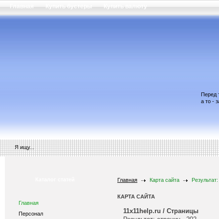
Главная
Купить бустеры
Купить валюту
Перед 
а то - 
Каталог статей
Главная
Карта сайта
Результат: 
КАРТА САЙТА
Главная
11x11help.ru / Страницы
Персонал