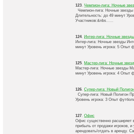
123
.
Чемпион-лига: Ночные зве
Чемпион-лига: Ночные звезды 
Длительность: до 49 минут Уро
Участников:&nbs......
124
.
Интер-лига: Ночные звезды
Интер-лига: Ночные звезды Инт
минут Уровень игрока: 5 Опыт фу
125
.
Мастер-лига: Ночные звез
Мастер-лига: Ночные звезды Ма
минут Уровень игрока: 4 Опыт ф
126
.
Супер-лига: Новый Полиго
Супер-лига: Новый Полигон При
Уровень игрока: 3 Опыт футболис
127
.
Офис
Офис существенно расширяет 
прибыль от продажи игроков, и
арендовать/отдать в аренду. Сам