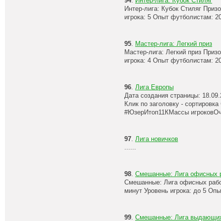
94
.
Интер-лига: Кубок Стиляг
Интер-лига: Кубок Стиляг Приз
игрока: 5 Опыт футболистам: 200
95
.
Мастер-лига: Легкий приз
Мастер-лига: Легкий приз Приз
игрока: 4 Опыт футболистам: 200
96
.
Лига Европы
Дата создания страницы: 18.09.
Клик по заголовку - сортировк
#ЮзерИтоп11КМассы игроковОчки
97
.
Лига новичков
......
98
.
Смешанные: Лига офисных 
Смешанные: Лига офисных рабо
минут Уровень игрока: до 5 Опыт
99
.
Смешанные: Лига выдающи