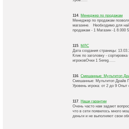
114
.
Менеджер по продажам
Менеджер по продажам позволя
магазине. Необходимо для на
продажам - 1 Магазин -1 8.000 50
115
.
МЛС
Дата создания страницы: 13.03.
Клик по заголовку - сортировк
игроковОчки 1 Sereg......
116
.
Смешанные: Мультитоп Др
Смешанные: Мультитоп Драйв П
Уровень игрока: от 2 до 9 Опыт 
117
.
Наши гарантии
Очень часто нам задают вопрос
что в сети появилось много мо
деньги и не выполняют свои обя