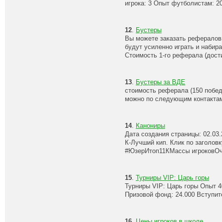
игрока: 3 Опыт футболистам: 200
12
.
Бустеры
Вы можете заказать рефералов 
будут усиленно играть и набира
Стоимость 1-го реферала (достиж
13
.
Бустеры за ВДЕ
стоимость реферала (150 побед
можно по следующим контактам
14
.
Канониры
Дата создания страницы: 02.03.
К-Лучший кип. Клик по заголовк
#ЮзерИтоп11КМассы игроковОчки
15
.
Турниры VIP: Царь горы
Турниры VIP: Царь горы Опыт 4
Призовой фонд: 24.000 Вступите
16
.
Цены игроков в школе