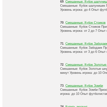
69
.
Смешанные: Кубок шалуниш
Смешанные: Кубок шалунишек П
Уровень игрока: до 4 Опыт футбо
70
.
Смешанные: Кубок Стоиков
Смешанные: Кубок Стоиков Приз
Уровень игрока: от 2 до 7 Опыт 
71
.
Смешанные: Кубок Забодае
Смешанные: Кубок Забодаек При
Уровень игрока: от 3 до 6 Опыт 
72
.
Смешанные: Кубок Золотые
Смешанные: Кубок Золотые шну
минут Уровень игрока: до 10 Оп
73
.
Смешанные: Кубок Зомби
Смешанные: Кубок Зомби Призов
игрока: до 10 Опыт футболистам:
74
.
Купить аккаунт