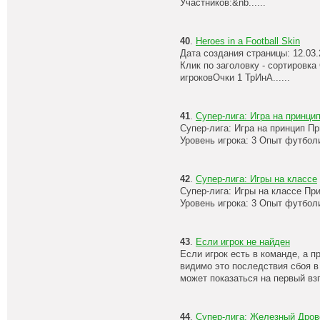
Участников:&nb......
40
.
Heroes in a Football Skin
Дата создания страницы: 12.03.
Клик по заголовку - сортировк
игроковОчки 1 ТрИнА......
41
.
Супер-лига: Игра на принци
Супер-лига: Игра на принцип П
Уровень игрока: 3 Опыт футболис
42
.
Супер-лига: Игры на классе
Супер-лига: Игры на классе Пр
Уровень игрока: 3 Опыт футболис
43
.
Если игрок не найден
Если игрок есть в команде, а п
видимо это последствия сбоя в
может показаться на первый взгля
44
.
Супер-лига: Железный Дров