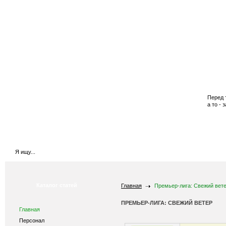
Главная
Купить бустеры
Купить валюту
Перед 
а то - 
Каталог статей
Главная
Премьер-лига: Свежий вет
ПРЕМЬЕР-ЛИГА: СВЕЖИЙ ВЕТЕР
Главная
Персонал