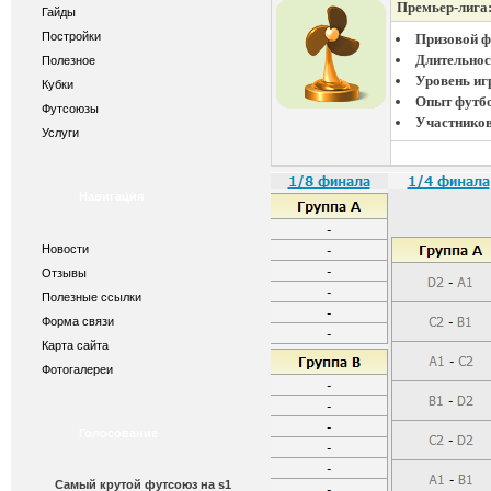
Премьер-лига:
Гайды
Постройки
Призовой ф
Длительнос
Полезное
Уровень иг
Кубки
Опыт футб
Футсоюзы
Участников
Услуги
Навигация
Новости
Отзывы
Полезные ссылки
Форма связи
Карта сайта
Фотогалереи
Голосование
Самый крутой футсоюз на s1